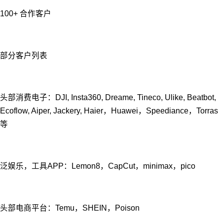
100+ 合作客户
部分客户列表
头部消费电⼦：DJI, Insta360, Dreame, Tineco, Ulike, Beatbot,
Ecoflow, Aiper, Jackery, Haier，Huawei，Speediance，Torras
等
泛娱乐，工具APP：Lemon8，CapCut，minimax，pico
头部电商平台：Temu，SHEIN，Poison