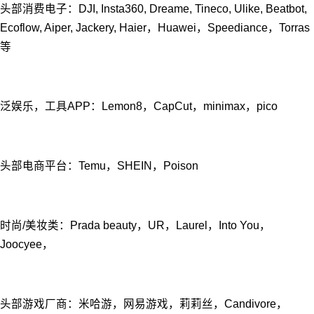
头部消费电⼦：DJI, Insta360, Dreame, Tineco, Ulike, Beatbot,
Ecoflow, Aiper, Jackery, Haier，Huawei，Speediance，Torras
等
泛娱乐，工具APP：Lemon8，CapCut，minimax，pico
头部电商平台：Temu，SHEIN，Poison
时尚/美妆类：Prada beauty，UR，Laurel，Into You，
Joocyee，
头部游戏⼚商：⽶哈游，⽹易游戏，莉莉丝，Candivore，