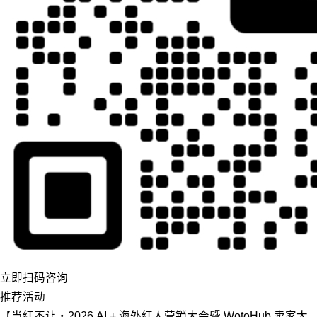
立即扫码咨询
推荐活动
【当红不让・2026 AI + 海外红人营销大会暨 WotoHub 卖家大