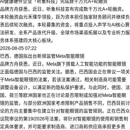
AI健康硬件企业「听象科技」完成数千万元A+轮融资
品牌方舟获悉，近日，听象科技宣布完成数千万元A+轮融资。
本轮融资由元禾璞华领投，跃为资本担任独家财务顾问并继续负
责后续轮次融资。本轮募集的资金，将重点投入声学与AI核心算
法研发、全系产品迭代升级、全球市场渠道拓展以及专业听力服
务体系搭建四大核心板块。
2026-08-05 07:22
巴西、德国拟出台新规监管Meta智能眼镜
品牌方舟获悉，近日，Meta旗下搭载人工智能功能的智能眼镜
正面临德国与巴西的监管关注。据悉，巴西国会正在审议一项关
于Meta智能眼镜的法案，若该法案通过，相关制造商可能需要
调整设备设计，以满足新的隐私保护要求。与此同时，德国、法
国、荷兰等欧洲国家也正在讨论是否限制或加强对Meta智能眼
镜的监管。与部分欧洲国家考虑限制产品销售不同，巴西目前讨
论的方向主要集中在建立针对智能眼镜的监管规则。正在巴西众
议院审议的第19/2026号法案，将针对智能眼镜的使用和销售制
定具体要求，并可能要求制造商、进口商和供应商承担更多责