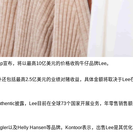
Group宣布，将以最高10亿美元的价格收购牛仔品牌Lee。
包括最高2.5亿美元的业绩对赌收益，具体金额将取决于Lee在Au
thentic披露，Lee目前在全球73个国家开展业务，年零售销
rangler以及Helly Hansen等品牌。Kontoor表示，出