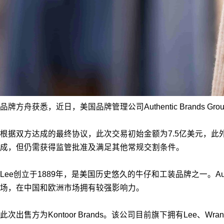
品牌方舟获悉，近日，美国品牌管理公司Authentic Brands 
根据双方达成的最终协议，此次交易初始金额为7.5亿美元，此外还
成，但仍需获得监管批准及满足其他常规交割条件。
Lee创立于1889年，是美国历史悠久的牛仔和工装品牌之一。Au
场，在中国和欧洲市场拥有较强影响力。
此次出售方为Kontoor Brands。该公司目前旗下拥有Lee、W