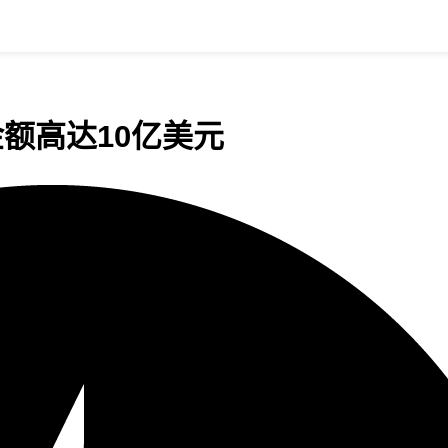
金额高达10亿美元