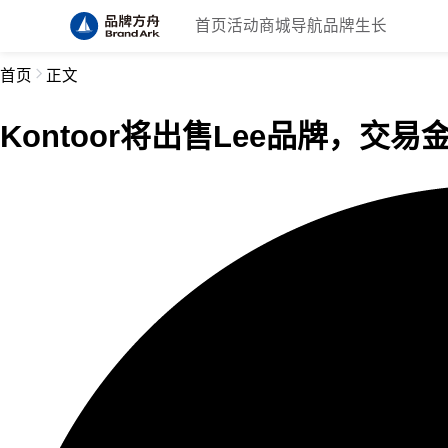
首页
活动
商城
导航
品牌生长
首页
正文
Kontoor将出售Lee品牌，交易