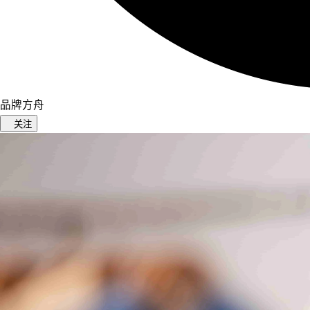
品牌方舟
关注