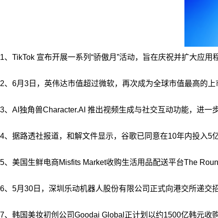
1、TikTok 宣布开展一系列“骄傲月”活动，旨在庆祝并扩大应用程
2、6月3日，英伟达市值超过微软，再次成为全球市值最高的
3、AI独角兽Character.AI 推出视频生成与社交互动功能，进一
4、据路透社报道，和解文件显示，谷歌已同意在10年内投入
5、美国生鲜电商Misfits Market收购生活用品配送平台The R
6、5月30日，深圳乐动机器人股份有限公司正式向港交所递交
7、韩国美妆初创公司Goodai Global正计划以约1500亿韩元收