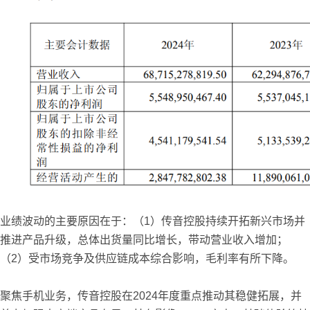
业绩波动的主要原因在于：（1）传音控股持续开拓新兴市场并
推进产品升级，总体出货量同比增长，带动营业收入增加；
（2）受市场竞争及供应链成本综合影响，毛利率有所下降。
聚焦手机业务，传音控股在2024年度重点推动其稳健拓展，并