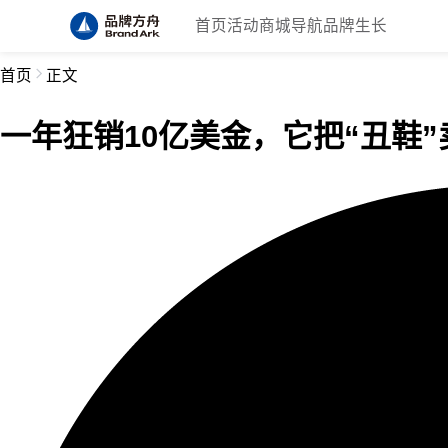
首页
活动
商城
导航
品牌生长
首页
正文
一年狂销10亿美金，它把“丑鞋