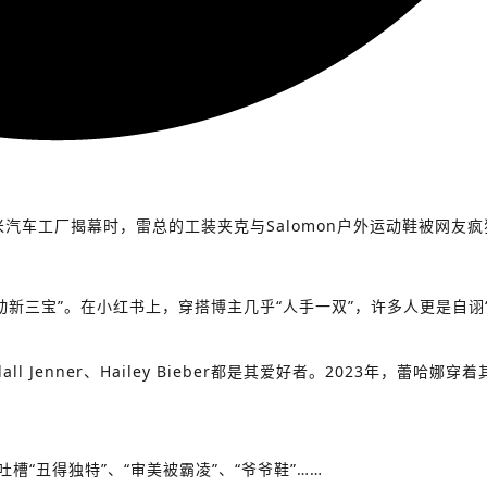
米汽车工厂揭幕时，雷总的工装夹克与Salomon户外运动鞋被网友
运动新三宝”。
在小红书上，穿搭博主几乎“人手一双”，许多人更是自诩
 Jenner、Hailey Bieber都是其爱好者。
2023年，蕾哈娜穿着
槽“丑得独特”、“审美被霸凌”、“爷爷鞋”……