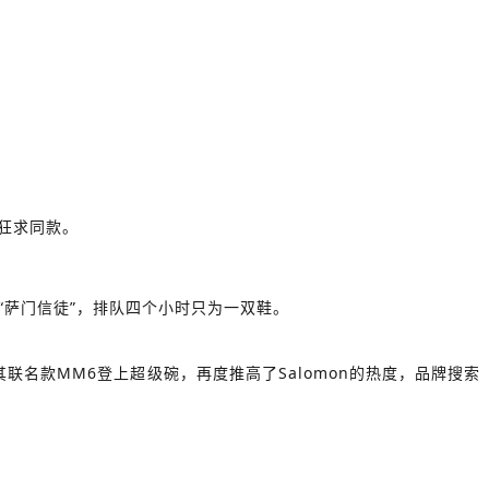
疯狂求同款。
“萨门信徒”，排队四个小时只为一双鞋。
其联名款MM6登上超级碗，再度推高了Salomon的热度，品牌搜索