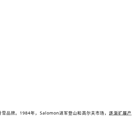
滑雪品牌。
1984年，Salomon进军登山和高尔夫市场，
逐渐扩展产