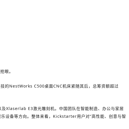
现抢眼。
技的NestWorks C500桌面CNC机床紧随其后，总筹资额超过
像头以及Xlaserlab E3激光雕刻机。中国团队在智能制造、办公与家居
等方向。整体来看，Kickstarter用户对“高性能、创意与智