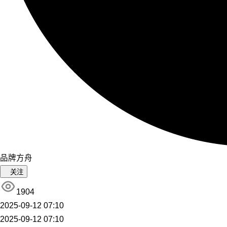
品牌方舟
关注
1904
2025-09-12 07:10
2025-09-12 07:10