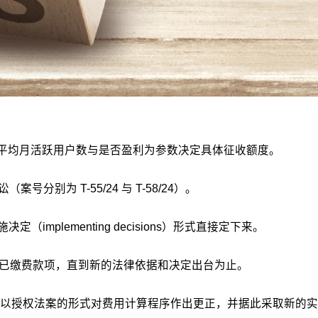
台的平均月活跃用户数与是否盈利为参数决定具体征收额度。
别为 T-55/24 与 T-58/24）。
lementing decisions）形式直接定下来。
 年已缴费款项，直到新的法律依据和决定出台为止。
以授权法案的形式对费用计算程序作出更正，并据此采取新的实