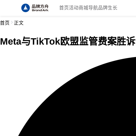
首页
活动
商城
导航
品牌生长
首页
正文
Meta与TikTok欧盟监管费