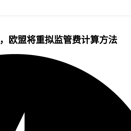
案胜诉，欧盟将重拟监管费计算方法