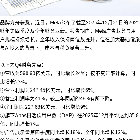
品牌方舟获悉，近日，Meta公布了截至2025年12月31日的2025
财年第四季度及全年财务业绩。报告期内，Meta广告业务与用
户规模持续增长，全年收入保持两位数提升，但在加大基础设施
与AI投入的背景下，成本与税负显著上升。
以下为Q4财务亮点：
①营收为598.93亿美元，同比增长24%；按不变汇率计算，同
比增长23%。
②营业利润为247.45亿美元，同比增长6%。
③营业利润率为41%，较上年同期的48%有所下降。
④净利润为227.68亿美元，同比增长9%。
⑤旗下Apps日活跃用户数（DAP）在2025年12月平均达到35.8
亿，同比增长7%。
⑥广告展示量第四季度同比增长18%，全年同比增长12%。