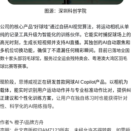
图源：深圳科创学院
公司的核心产品“好球哇”通过自研AI视觉算法，将运动相机从单
纯的记录工具升级为智能化的训练伙伴。
它能实时捕捉球场上的
高光时刻，生成长短视频并支持AI直播。其独创的AI自动跟焦和
多机位切换功能，确保了不遗漏任何精彩瞬间。目前
已落地全国
数十家头部羽毛球馆，服务过全运会残特奥会、粤港澳大湾区羽毛
球比赛等赛事。
现阶段
，
思博威视
正在研发首款网球AI Copilot产品。以相机为
载体，能实时识别用户运动动作并与专业标准动作比对，提供纠
正建议和个性化训练方案，
让用户在独自练习时也能获得针对
性、科学化的AI陪练指导。
作者✎ 橙子/品牌方舟
声明：此文章版权归AMZ123所有，未经允许不得转载，如需授