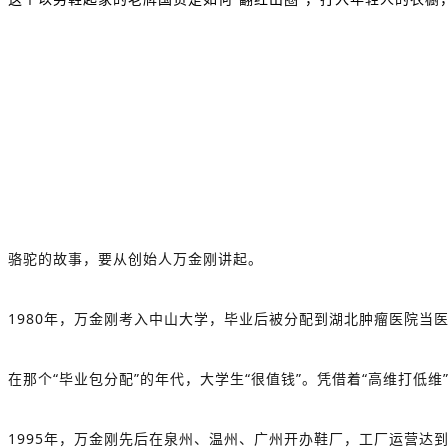
骆驼的故事，要从创始人万金刚讲起。
1980年，万金刚考入中山大学，毕业后被分配到湖北肿瘤医院当
在那个“毕业包分配”的年代，大学生“很值钱”。凭借着“高维打低
1995年，万金刚先后在泉州、温州、广州开办鞋厂，工厂运营达