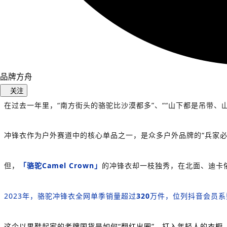
品牌方舟
关注
在过去一年里，
“南方街头的骆驼比沙漠都多”、““山下都是吊带、
冲锋衣作为户外赛道中的核心单品之一，是众多户外品牌的“兵家必
但，
「骆驼Camel Crown」
的冲锋衣却一枝独秀，在北面、迪卡
2023年，骆驼冲锋衣全网单季销量超过
320
万件，位列抖音会员系
这个以男鞋起家的老牌国货是如何“翻红出圈”，打入年轻人的衣橱