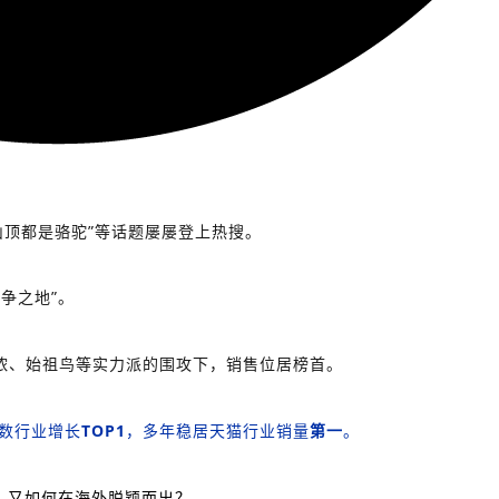
山顶都是骆驼”等话题屡屡登上热搜。
争之地”。
侬、始祖鸟等实力派的围攻下，销售位居榜首。
数行业增长
TOP1
，多年稳居天猫行业销量
第一
。
，又如何在海外脱颖而出？