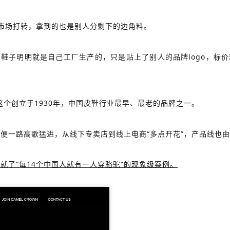
市场打转，拿到的也是别人分剩下的边角料。
鞋子明明就是自己工厂生产的，只是贴上了别人的品牌logo，标
这个创立于1930年，中国皮鞋行业最早、最老的品牌之一。
后便一路高歌猛进，从线下专卖店到线上电商“多点开花”，产品线也
造就了“每14个中国人就有一人穿骆驼”的现象级案例。