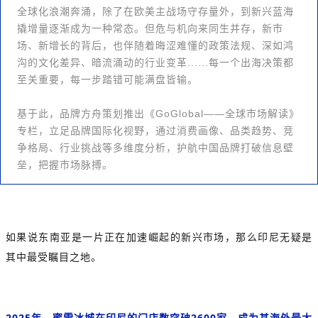
全球化浪潮奔涌，除了在欧美主战场守存量外，到新兴蓝海
撬增量逐渐成为一种常态。但危与机向来同生并存，新市
场、新增长的背后，也伴随着晦涩难懂的政策法规、深如鸿
沟的文化差异、暗流涌动的行业变革......每一个出海决策都
至关重要，每一步踏错可能满盘皆输。
基于此，品牌方舟策划推出《GoGlobal——全球市场解读》
专栏，立足品牌国际化视野，通过消费画像、品类趋势、竞
争格局、行业挑战等多维度分析，护航中国品牌打破信息壁
垒，把握市场脉搏。
如果说东南亚是一片正在加速崛起的新兴市场，那么印尼无疑是
其中最受瞩目之地。
2025年，蜜雪冰城在印尼的门店数突破2600家，成为其海外最大