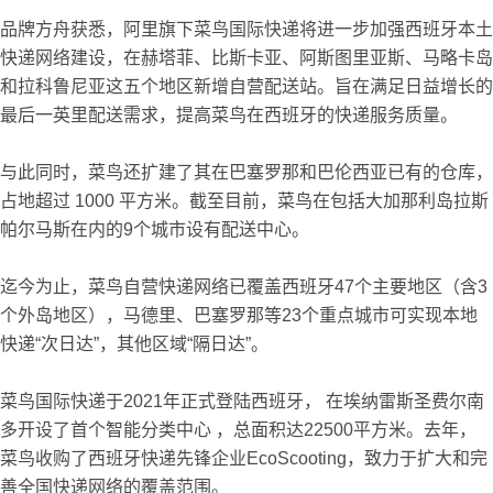
品牌方舟获悉，阿里旗下菜鸟国际快递将进一步加强西班牙本土
快递网络建设，在赫塔菲、比斯卡亚、阿斯图里亚斯、马略卡岛
和拉科鲁尼亚这五个地区新增自营配送站。旨在满足日益增长的
最后一英里配送需求，提高菜鸟在西班牙的快递服务质量。
与此同时，菜鸟还扩建了其在巴塞罗那和巴伦西亚已有的仓库，
占地超过 1000 平方米。截至目前，菜鸟在包括大加那利岛拉斯
帕尔马斯在内的9个城市设有配送中心。
迄今为止，菜鸟自营快递网络已覆盖西班牙47个主要地区（含3
个外岛地区），马德里、巴塞罗那等23个重点城市可实现本地
快递“次日达”，其他区域“隔日达”。
菜鸟国际快递于2021年正式登陆西班牙， 在埃纳雷斯圣费尔南
多开设了首个智能分类中心 ，总面积达22500平方米。去年，
菜鸟收购了西班牙快递先锋企业EcoScooting，致力于扩大和完
善全国快递网络的覆盖范围。