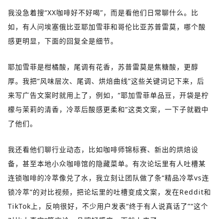
我没急着搜“XX咖啡好不好喝”，而是看他们日常聊什么。比
如，有人问埃塞俄比亚耶加雪菲和哥伦比亚苏普雷莫，哪个酸
感更明显，下面的回复全是细节。
耶加雪菲是柑橘酸，尾调有花香，苏普雷莫是焦糖酸，更醇
厚。我把“风味层次、尾调、烘焙曲线”这些关键词记下来，后
来写广告文案时就用上了，例如，“耶加雪菲单品豆，开袋是柠
檬与茉莉的清香，冷萃后酸感更柔和”这类文案，一下子就戳中
了他们。
我还看他们聊行业动态，比如咖啡师锦标赛、新出的烘焙设
备，甚至本地小众咖啡馆的隐藏菜单。有次论坛里有人吐槽某
连锁咖啡的冷萃像兑了水，我立刻让团队做了条“精品冷萃vs连
锁冷萃”的对比视频，把论坛里的吐槽变成文案，发在Reddit和
TikTok上，反响很好，不少用户发表“终于有人说真话了”“这个