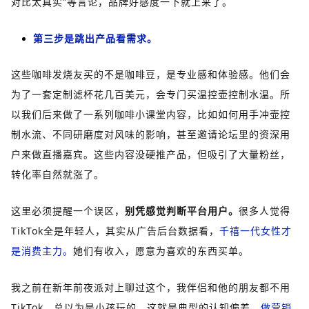
对比太真实”等言论，品牌好感度一下就上来了。
第三步是跳出产品看需求。
这些咖啡发烧友买的不是咖啡豆，是专业感和体验感。他们会
为了一套定制滤杯花几百美元，会专门买温控壶控制水温。所
以我们后来做了一系列咖啡小课堂内容，比如如何用手冲壶控
制水流、不同研磨度对风味的影响，甚至邀请论坛里的资深用
户来做直播嘉宾。这些内容没硬推产品，但吸引了大量粉丝，
转化率自然就涨了。
这里必须提醒一个误区，
别凭感觉判断平台用户。
很多人觉得
TikTok全是年轻人，其实从广告后台数据看，
千禧一代女性才
是消费主力。
她们有收入，愿意为喜欢的东西买单。
我之前在新年前夜派对上聊过这个，我伴侣和他的朋友都不用
TikTok，总以为是小孩玩的，这就是典型的认知偏差
。
做营销