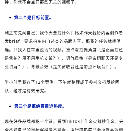
钟，你就不会点开那些无关的视频了。
第二个是目标前置。
刷之前先问自己：我今天要找什么？比如昨天我给内容创作者
发brief，要求拍车内自述类的品牌内容，那我的任务就很明
确。只找人在车里说话的视频，重点看拍摄角度（是正面拍还
是侧拍？用不用手机支架？）、语气风格（是亲切聊天还是专
业讲解？）、背景音效（是关窗收音还是带点环境音？）。
半小时里我存了12个案例，下午就整理成了参考文档发给团
队，这才是有效研究。
第三个是拒绝盲目追热度。
现在好多品牌都犯一个错。看到TikTok上什么火就抄什么，完
全不管自己的目标客群爱不爱看，强行蹭热度只会拉低品牌调