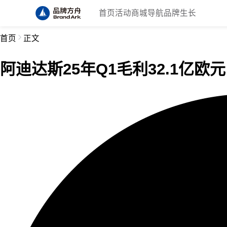
首页
活动
商城
导航
品牌生长
首页
正文
阿迪达斯25年Q1毛利32.1亿欧