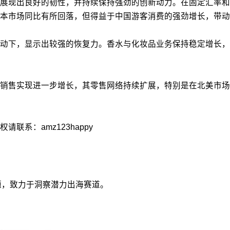
展现出良好的韧性，并持续保持强劲的创新动力。在固定汇率和
本市场同比有所回落，但得益于中国游客消费的强劲增长，带动
动下，显示出较强的恢复力。香水与化妆品业务保持稳定增长，
销售实现进一步增长，其零售网络持续扩展，特别是在北美市场
系：amz123happy
议题，致力于洞察潜力出海赛道。