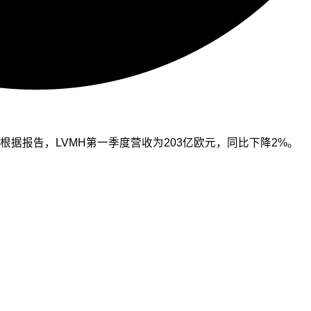
根据报告，LVMH第一季度营收为203亿欧元，同比下降2%。