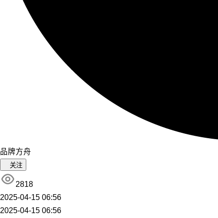
品牌方舟
关注
2818
2025-04-15 06:56
2025-04-15 06:56