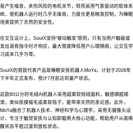
易产生噪音、夹伤风险的电机关节，转而采用气泵驱动的软体系
统，使机器人运行时几乎无噪音，力度也更易精准控制，为睡眠
场景提供了天然的安全性。
在交互设计上，SoulX坚持“被动触发”原则，只有当用户触碰或
发出语音指令时才响应，最大限度降低用户心理隔阂，让交互学
习成本几乎为零。
SoulX的首款代表产品是睡眠安抚机器人MoYa，计划于2026年
下半年正式发布，预计7月前达到量产状态。
这款60公分的毛绒AI机器人采用超柔软短绒面料，触感细腻顺
滑，类似抚摸猫毛或柔软毯子，能带来天然的亲近感。
此外，
MoYa融合了机器人技术、神经科学与心理学，采用无摄像头设
计，专注于触觉安抚与认知卸载两大核心功能，帮助用户从高唤
醒状态平稳过渡到放松状态。