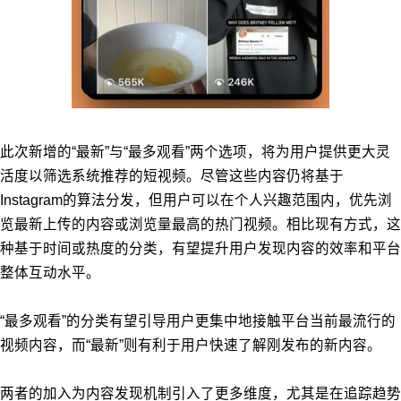
此次新增的“最新”与“最多观看”两个选项，将为用户提供更大灵
活度以筛选系统推荐的短视频。尽管这些内容仍将基于
Instagram的算法分发，但用户可以在个人兴趣范围内，优先浏
览最新上传的内容或浏览量最高的热门视频。相比现有方式，这
种基于时间或热度的分类，有望提升用户发现内容的效率和平台
整体互动水平。
“最多观看”的分类有望引导用户更集中地接触平台当前最流行的
视频内容，而“最新”则有利于用户快速了解刚发布的新内容。
两者的加入为内容发现机制引入了更多维度，尤其是在追踪趋势