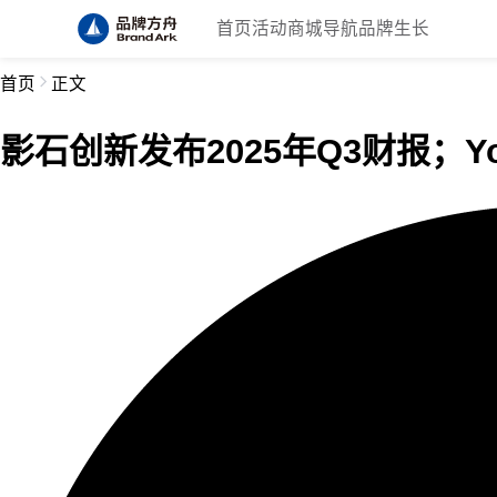
首页
活动
商城
导航
品牌生长
首页
正文
影石创新发布2025年Q3财报；Y