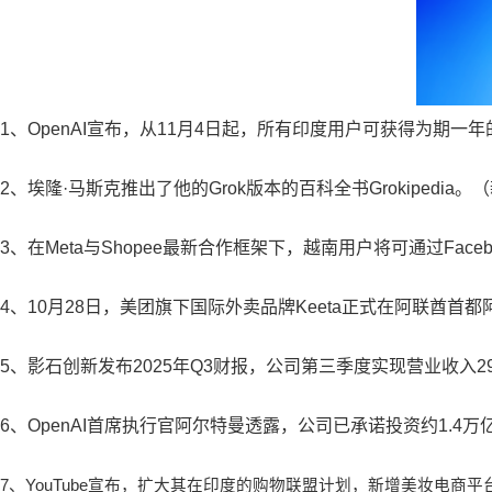
1、OpenAI宣布，从11月4日起，所有印度用户可获得为期一年的免费
2、埃隆·马斯克推出了他的Grok版本的百科全书Grokipedia
3、在Meta与Shopee最新合作框架下，越南用户将可通过Face
4、10月28日，美团旗下国际外卖品牌Keeta正式在阿联酋首都阿
5、影石创新发布2025年Q3财报，公司第三季度实现营业收入29.
6、OpenAI首席执行官阿尔特曼透露，公司已承诺投资约1.4
7、YouTube宣布，扩大其在印度的购物联盟计划，新增美妆电商平台Ny