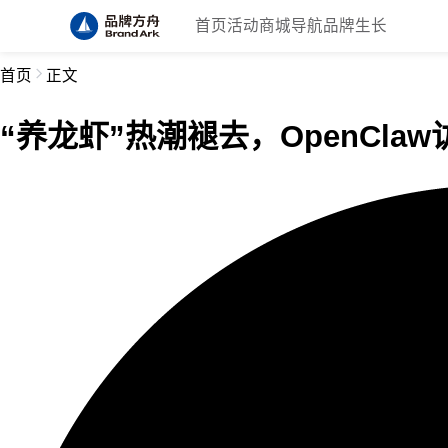
首页
活动
商城
导航
品牌生长
首页
正文
“养龙虾”热潮褪去，OpenCla