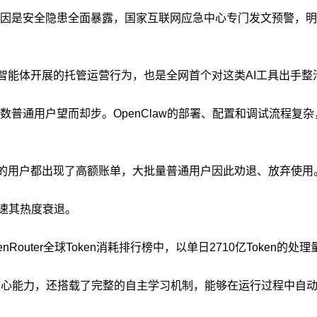
是安全隐患全面暴露，国家互联网应急中心专门发文预警，明确指
等AI智能体开展的托管运营行为，也是全网首个对这类AI工具出
普通用户望而却步。OpenClaw的部署、配置和调试流程复
验的用户都出现了高额账单，大批量普通用户因此劝退、放弃使用
加速其热度衰退。
，在OpenRouter全球Token消耗排行榜中，以单日2710亿Toke
精准回忆的核心能力，还搭载了完整的自主学习机制，能够在运行过程