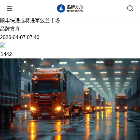
顺丰快递或将进军波兰市场
品牌方舟
2026-04-07 07:40
1442