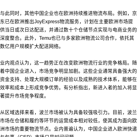
与此同时，其他中国企业也在欧洲持续推进物流布局。例如，京
东已在欧洲推出JoyExpress物流服务，计划在主要欧洲市场提
供当日或次日达配送，并通过数十个仓储节点实现与电商业务的
深度整合。此外，Temu也已与多家欧洲物流公司合作，依托其
数亿用户规模扩大配送网络。
业内观点认为，这一趋势正在改变欧洲物流行业的竞争格局。随
着中国企业进入，市场竞争明显加剧。这些企业通常具备强大的
资金支持、处理大规模订单的经验以及成熟的技术体系，能够在
效率和成本上形成竞争优势。有分析指出，新进入者的加入将显
著提升市场竞争程度。
从区域选择来看，波兰市场被认为具备较强吸引力。目前，波兰
市场在仓储和履约等环节的运营成本相对较低，使其成为面向欧
洲市场的重要物流节点。业内普遍认为，中国企业进入欧洲快递