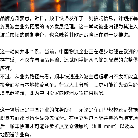
品牌方舟获悉，近日，顺丰快递发布了一则招聘信息，计划招募
负责波兰业务拓展的商务发展经理。这一举动被业内视为其进入
波兰市场的前期准备，也意味着其欧洲战略正在进一步推进。
这一动向并非个例。当前，中国物流企业正在逐步增强在欧洲的
存在感，不仅参与商品运输，还试图掌握从仓储到配送的完整供
应链。
不过，从业务路径来看，顺丰快递进入波兰后短期内不太可能直
接全面参与本地物流竞争。行业人士分析，其更可能首先聚焦跨
境电商物流，即为中国卖家向欧洲发货提供服务。
这一领域正是中国企业的优势所在，无论是在订单规模还是数据
积累方面都具备明显领先优势。在建立客户基础并熟悉当地市场
后，顺丰快递才可能逐步扩展至仓储履约（fulfillment）以及本
地配送等业务。