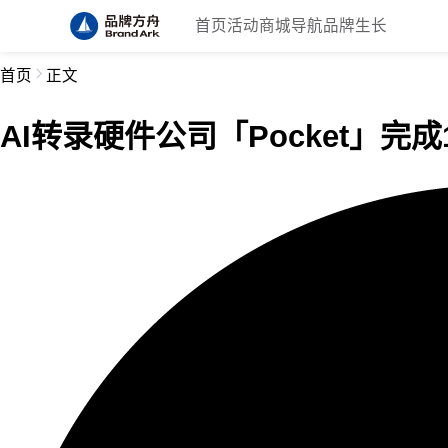
首页
活动
商城
导航
品牌生长
首页
正文
AI转录硬件公司「Pocket」完