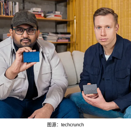
图源：techcrunch