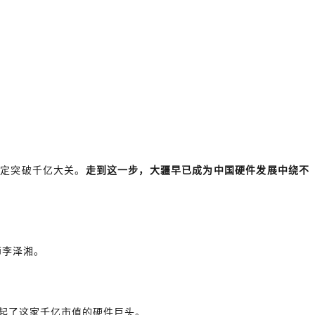
稳定突破千亿大关。
走到这一步，大疆早已成为中国硬件发展中绕不
师李泽湘。
起了这家千亿市值的硬件巨头。