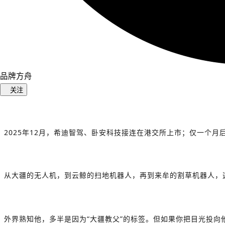
品牌方舟
关注
2025年12月，希迪智驾、
卧安科技
接连在港交所上市；仅一个月后，
从大疆的无人机，到云鲸的扫地机器人，再到来牟的割草机器人，
外界熟知他，多半是因为“大疆教父”的标签。但如果你把目光投向他搭