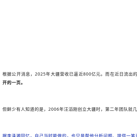
根据公开消息，2025年大疆营收已逼近800亿元。而在近日流
开的一页。
但鲜少有人知道的是，2006年汪滔刚创立大疆时，第二年团队就
据李泽湘回忆，自己当时能做的，也只是帮他分析问题、提供一笔