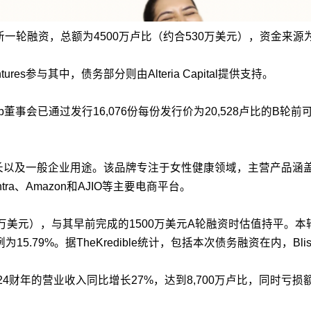
成了新一轮融资，总额为4500万卢比（约合530万美元），资金来
entures参与其中，债务部分则由Alteria Capital提供支持。
董事会已通过发行16,076份每份发行价为20,528卢比的B轮前可
展、增长以及一般企业用途。该品牌专注于女性健康领域，主营产品
ra、Amazon和AJIO等主要电商平台。
700万美元），与其早前完成的1500万美元A轮融资时估值持平。本轮融资完成
股比例为15.79%。据TheKredible统计，包括本次债务融资在内，B
在2024财年的营业收入同比增长27%，达到8,700万卢比，同时