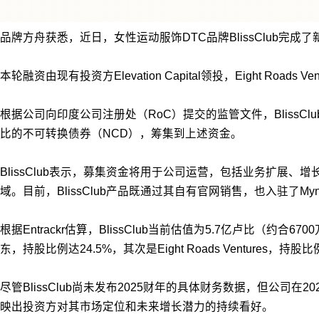
品牌方舟获悉，近日，女性运动服饰DTC品牌BlissClub完
本轮融资由现有投资方Elevation Capital领投，Eight Roads V
根据公司向印度公司注册处（RoC）提交的监管文件，BlissClub
比的不可转换债券（NCD），筹集到上述资金。
BlissClub表示，募集资金将用于公司运营，包括业务扩
域。目前，BlissClub产品既通过其自有官网销售，也入驻了Mynt
根据Entrackr估算，BlissClub当前估值为5.7亿卢比（约合6
东，持股比例达24.5%，其次是Eight Roads Ventures，持
尽管BlissClub尚未发布2025财年的具体财务数据，但公司
映出投资方对其市场定位和未来增长潜力的持续看好。