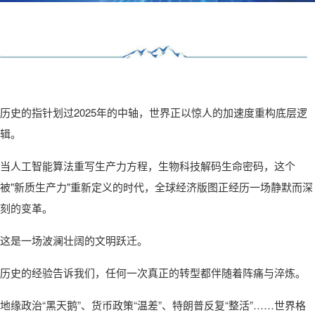
历史的指针划过
2025
年的中轴，世界正以惊人的加速度重构底层逻
辑。
当人工智能算法重写生产力方程，生物科技解码生命密码，这个
被
"
新质生产力
"
重新定义的时代，全球经济版图正经历一场静默而深
刻的变革。
这是一场波澜壮阔的文明跃迁。
历史的经验告诉我们，任何一次真正的转型都伴随着阵痛与淬炼。
地缘政治
“黑天鹅”、货币政策“温差”、特朗普反复“整活”……世界格