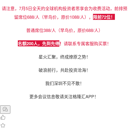
请注意，
7
月
5
日全天的全球机构投资者思享会为收费活动，前排预
留席位
6
88/
人（早鸟价，原价
1
088/
人），
限前
7
2
位！
普通席位
388/
人（早鸟价，原价
688/
人）
名额
200
人
，先到先得
！
请联系专属客服购买票！
星火汇聚，终成燎原之势！
破浪前行，共赴投资沧海！
我们深圳不见不散！
更多会议信息敬请关注格隆汇
APP
！