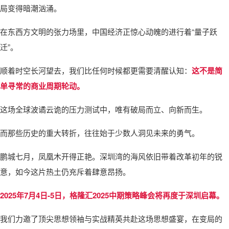
局变得暗潮汹涌。
在东西方文明的张力场里，中国经济正惊心动魄的进行着
“量子跃
迁”。
顺着时空长河望去，我们比任何时候都更需要清醒认知：
这不是简
单寻常的商业周期轮动。
这场全球波谲云诡的压力测试中，唯有破局而立、向新而生。
而那些历史的重大转折，往往始于少数人洞见未来的勇气。
鹏城七月，凤凰木开得正艳。深圳湾的海风依旧带着改革初年的锐
意，如今这片热土仍充斥着肆意昂扬。
2025
年
7
月
4
日
-5
日，格隆汇
2025
中期策略峰会将再度于深圳启幕。
我们力邀了顶尖思想领袖与实战精英共赴这场思想盛宴，在变局的