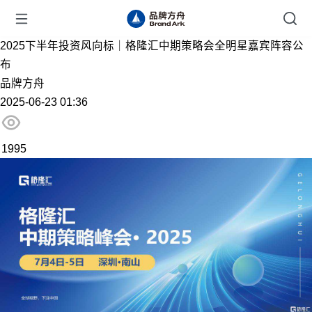
2025下半年投资风向标｜格隆汇中期策略会全明星嘉宾阵容公
布
品牌方舟
2025-06-23 01:36
1995