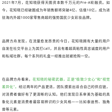
2021年7月，花知晓获得天图资本数千万元的Pre-A轮融资。如
今，花知晓已经破圈成为年销售额将突破4亿、估值10亿，成为进
驻海内外超1000家零售商超的强势国民少女彩妆品牌。
品牌方舟发现，在流量愈发昂贵的今日，花知晓拥有大量的用户
自发在社交平台上为其打call，并且有着超高粘性高忠诚度的用户
和私域社群，每个系列的礼盒一经推出就被抢购一空。
在品牌方舟看来，
花知晓的秘密武器，正是“极致少女心”和“视觉
差异化”。
经过两年的产品更迭，团队摸索出适合自己的供应链，
对消费者偏好有了更清晰的认知。他们发现日系审美为基础的具
象化元素是消费者最容易辨识的少女风格——比如泰迪熊、独角
兽等元素。