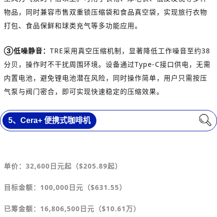
物品，同时兼容市售双重锁压缩袋和食品真空袋，实现旅行衣物
打包、食品保鲜和球类充气等多功能应用。
③低噪静音：
TRE采用真空压缩机制，显著降低工作噪音至约38
分贝，操作时不干扰周围环境。设备通过Type-C接口供电，无需
内置电池，避免锂电池潜在风险，同时操作简单，用户只需按压
气泵与阀门密合，即可实现快速稳定的压缩效果。
5、
Cera+ 便携式咖啡机
单价
：
32,600
日元
起（
$
205.89起）
目标金额
：
100,000日元（
$
631.55）
已筹金额：16,806,500日元（
$
10.61万）