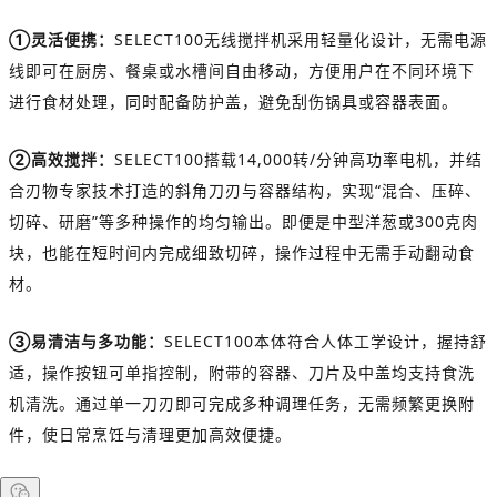
①灵活便携：
SELECT100无线搅拌机采用轻量化设计，无需电源
线即可在厨房、餐桌或水槽间自由移动，方便用户在不同环境下
进行食材处理，同时配备防护盖，避免刮伤锅具或容器表面。
②高效搅拌：
SELECT100搭载14,000转/分钟高功率电机，并结
合刃物专家技术打造的斜角刀刃与容器结构，实现“混合、压碎、
切碎、研磨”等多种操作的均匀输出。即便是中型洋葱或300克肉
块，也能在短时间内完成细致切碎，操作过程中无需手动翻动食
材。
③易清洁与多功能：
SELECT100本体符合人体工学设计，握持舒
适，操作按钮可单指控制，附带的容器、刀片及中盖均支持食洗
机清洗。通过单一刀刃即可完成多种调理任务，无需频繁更换附
件，使日常烹饪与清理更加高效便捷。