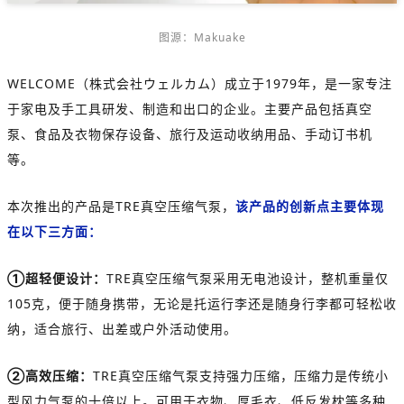
图源：
Makuake
WELCOME（株式会社ウェルカム）成立于1979年，是一家专注
于家电及手工具研发、制造和出口的企业。主要产品包括真空
泵、食品及衣物保存设备、旅行及运动收纳用品、手动订书机
等。
本次推出的产品是TRE真空压缩气泵，
该产品的创新点主要体现
在以下三方面：
①超轻便设计：
TRE真空压缩气泵采用无电池设计，整机重量仅
105克，便于随身携带，无论是托运行李还是随身行李都可轻松收
纳，适合旅行、出差或户外活动使用。
②高效压缩：
TRE真空压缩气泵支持强力压缩，压缩力是传统小
型风力气泵的十倍以上。可用于衣物、厚毛衣、低反发枕等多种