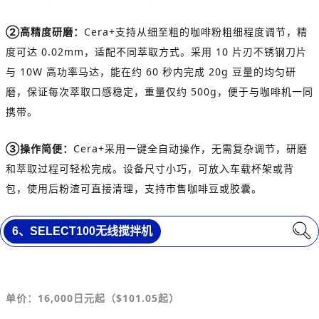
②高精度研磨：
Cera+支持从细至粗的咖啡粉粗细程度调节，精
度可达 0.02mm，适配不同萃取方式。采用 10 片刃不锈钢刀片
与 10W 高功率马达，能在约 60 秒内完成 20g 豆量的均匀研
磨，保证每次萃取口感稳定，重量仅约 500g，便于与咖啡机一同
携带。
③操作简便：
Cera+采用一键全自动操作，无需复杂调节，研磨
和萃取过程可轻松完成。设备尺寸小巧，可放入车载杯架或背
包，使用后粉渣可直接清理，支持市售咖啡豆或胶囊。
6、
SELECT100无线搅拌机
单价：16,000
日元
起（
$
101.05起）