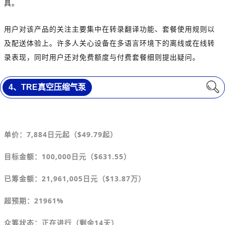
具。
用户对该产品的关注主要集中在转录翻译功能、套餐使用规则以
及配送体验上。许多人关心设备在多语言环境下的离线或在线转
录表现，同时用户还对免费额度与付费套餐细则提出疑问。
4、
TRE真空压缩气泵
单价：7,884
日元
起（
$
49.79起）
目标金额
：
100,000日元（
$
631.55）
已筹金额：21,961,005日元（
$
13.87万）
超预期：21961%
众筹状态：正在进行（剩余14天）