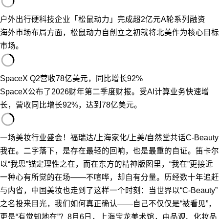
户外出行硬科技企业「松鼠动力」完成超2亿元A轮系列融资
海外市场布局方面，松鼠动力自创立之初就将北美作为核心目标
市场。
SpaceX Q2营收78亿美元，同比增长92%
SpaceX公布了2026财年第二季度财报。受AI计算业务快速增
长，营收同比增长92%，达到78亿美元。
一场美妆行业盛会！福瑞达/上海家化/上美/自然堂共话C-Beauty
我在。二字落下，是存在最轻的回响，也是最重的自证。笛卡尔
以“我思”锚定理性之在，而在东方的精神版图里，“我在”更接近
一种心有所觉的在场——不喧哗，却自有分量。历经数十年追赶
与内省，中国美妆也走到了这样一个时刻：当世界以“C-Beauty”
之名投来目光，我们如何真正确认——自己不仅仅是“被看见”，
更是“有觉知地在”？8月6日，上海宝龙美术馆，由品观、化妆品