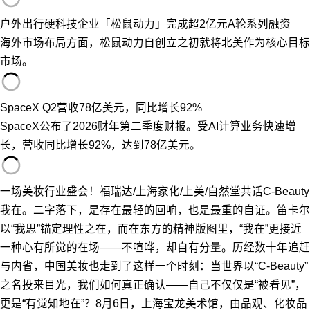
户外出行硬科技企业「松鼠动力」完成超2亿元A轮系列融资
海外市场布局方面，松鼠动力自创立之初就将北美作为核心目标
市场。
SpaceX Q2营收78亿美元，同比增长92%
SpaceX公布了2026财年第二季度财报。受AI计算业务快速增
长，营收同比增长92%，达到78亿美元。
一场美妆行业盛会！福瑞达/上海家化/上美/自然堂共话C-Beauty
我在。二字落下，是存在最轻的回响，也是最重的自证。笛卡尔
以“我思”锚定理性之在，而在东方的精神版图里，“我在”更接近
一种心有所觉的在场——不喧哗，却自有分量。历经数十年追赶
与内省，中国美妆也走到了这样一个时刻：当世界以“C-Beauty”
之名投来目光，我们如何真正确认——自己不仅仅是“被看见”，
更是“有觉知地在”？8月6日，上海宝龙美术馆，由品观、化妆品