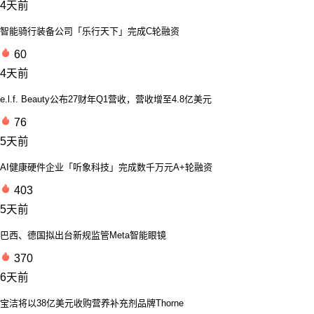
4天前
智能骑行装备公司「乐行天下」完成C轮融资
60
4天前
e.l.f. Beauty公布27财年Q1营收，营收增至4.8亿美元
76
5天前
AI健康硬件企业「听象科技」完成数千万元A+轮融资
403
5天前
巴西、德国拟出台新规监管Meta智能眼镜
370
6天前
宝洁将以38亿美元收购营养补充剂品牌Thorne