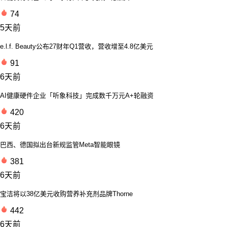
74
5天前
e.l.f. Beauty公布27财年Q1营收，营收增至4.8亿美元
91
6天前
AI健康硬件企业「听象科技」完成数千万元A+轮融资
420
6天前
巴西、德国拟出台新规监管Meta智能眼镜
381
6天前
宝洁将以38亿美元收购营养补充剂品牌Thorne
442
6天前