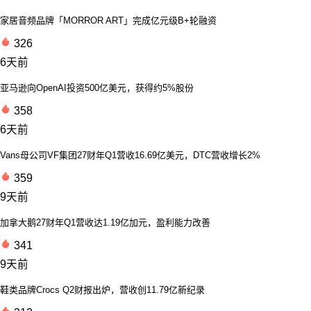
家居音频品牌「MORROR ART」完成亿元级B+轮融资
326
6天前
亚马逊向OpenAI投资500亿美元，获得约5%股份
358
6天前
Vans母公司VF集团27财年Q1营收16.69亿美元，DTC营收增长2%
359
9天前
加拿大鹅27财年Q1营收达1.19亿加元，盈利能力改善
341
9天前
鞋类品牌Crocs Q2财报出炉，营收创11.79亿新纪录