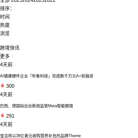
全部
2025
2024
2023
2022
排序：
时间
热度
浏览
跨境快讯
更多
4天前
AI健康硬件企业「听象科技」完成数千万元A+轮融资
300
4天前
巴西、德国拟出台新规监管Meta智能眼镜
291
4天前
宝洁将以38亿美元收购营养补充剂品牌Thorne