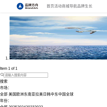
首页
活动
商城
导航
品牌生长
Item 1 of 1
搜索
市场：
全部
美国
欧洲
东南亚
拉美
日韩
中东
中国
全球
年份：