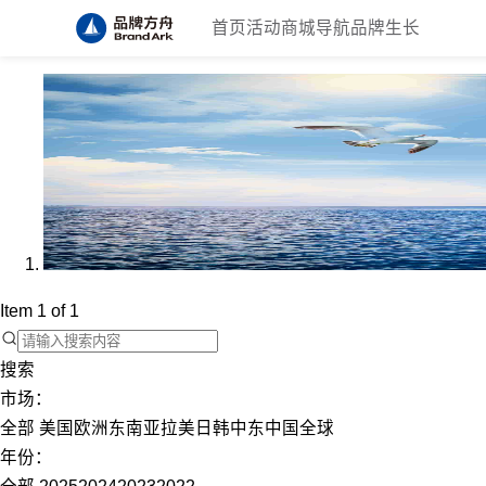
首页
活动
商城
导航
品牌生长
Item 1 of 1
搜索
市场：
全部
美国
欧洲
东南亚
拉美
日韩
中东
中国
全球
年份：