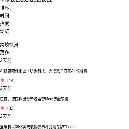
全部
2025
2024
2023
2022
排序：
时间
热度
浏览
跨境快讯
更多
2天前
AI健康硬件企业「听象科技」完成数千万元A+轮融资
144
2天前
巴西、德国拟出台新规监管Meta智能眼镜
133
2天前
宝洁将以38亿美元收购营养补充剂品牌Thorne