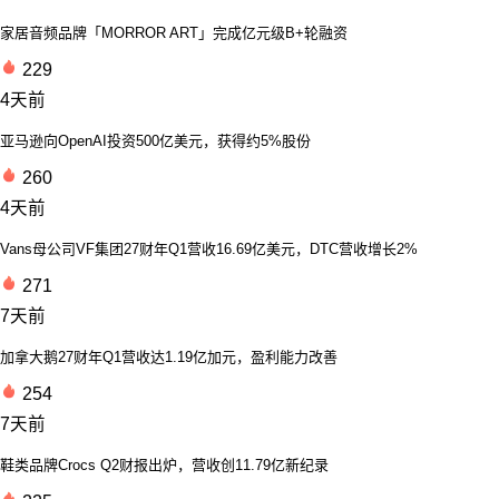
家居音频品牌「MORROR ART」完成亿元级B+轮融资
229
4天前
亚马逊向OpenAI投资500亿美元，获得约5%股份
260
4天前
Vans母公司VF集团27财年Q1营收16.69亿美元，DTC营收增长2%
271
7天前
加拿大鹅27财年Q1营收达1.19亿加元，盈利能力改善
254
7天前
鞋类品牌Crocs Q2财报出炉，营收创11.79亿新纪录