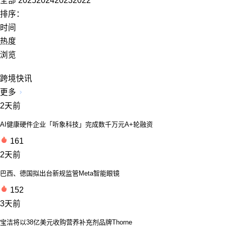
全部
2025
2024
2023
2022
排序：
时间
热度
浏览
跨境快讯
更多
2天前
AI健康硬件企业「听象科技」完成数千万元A+轮融资
161
2天前
巴西、德国拟出台新规监管Meta智能眼镜
152
3天前
宝洁将以38亿美元收购营养补充剂品牌Thorne