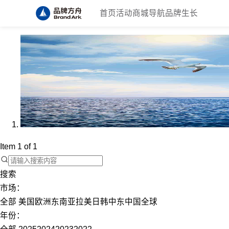
首页
活动
商城
导航
品牌生长
Item 1 of 1
搜索
市场：
全部
美国
欧洲
东南亚
拉美
日韩
中东
中国
全球
年份：