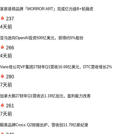
家居音频品牌「MORROR ART」完成亿元级B+轮融资
237
4天前
亚马逊向OpenAI投资500亿美元，获得约5%股份
266
4天前
Vans母公司VF集团27财年Q1营收16.69亿美元，DTC营收增长2%
280
7天前
加拿大鹅27财年Q1营收达1.19亿加元，盈利能力改善
261
7天前
鞋类品牌Crocs Q2财报出炉，营收创11.79亿新纪录