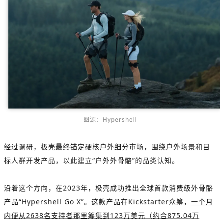
图源：Hypershell
经过调研，极壳最终锚定硬核户外细分市场，围绕户外场景和目
标人群开发产品，以此建立“户外外骨骼”的品类认知。
沿着这个方向，在2023年，极壳成功推出全球首款消费级外骨骼
产品“Hypershell Go X”。这款产品在Kickstarter众筹，
一个月
内便从2638名支持者那里筹集到123万美元（约合875.04万