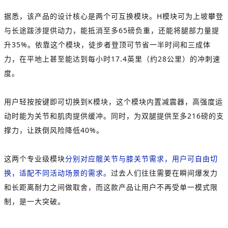
据悉，该产品的设计核心是两个可互换模块。H模块可为上坡攀登
与长途跋涉提供动力，能抵消至多65磅负重，还能将腿部力量提
升35%。依靠这个模块，徒步者登顶可节省一半时间和三成体
力，在平地上甚至能达到每小时17.4英里（约28公里）的冲刺速
度。
用户轻按按键即可切换到K模块，这个模块内置减震器，高强度运
动时能为关节和肌肉提供缓冲。同时，为双腿提供至多216磅的支
撑力，让跌倒风险降低40%。
这两个专业级模块
分别对应髋关节与膝关节需求，用户可自由切
换，适配不同活动场景的需求。
过去人们往往需要在瞬间爆发力
和长距离耐力之间做取舍，而这款产品让用户不再受单一模式限
制，是一大突破。