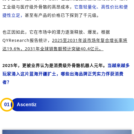
工业级与医疗级外骨骼的高昂成本，
它靠轻量化、高性价比和便
捷性立足，
甚至有产品的价格已下探到了千元级。
也正因如此，它在市场中的潜力逐渐释放、爆发。根据
QYResearch报告统计，
2025至2031年该市场年复合增长率将
达19.6%，2031年全球销售额预计突破40.4亿元。
2025年，更被业界认为是消费级外骨骼机器人元年。
当越来越多
玩家涌入这片蓝海开疆扩土，哪些出海品牌正凭实力俘获消费
者？
0
1
Ascentiz