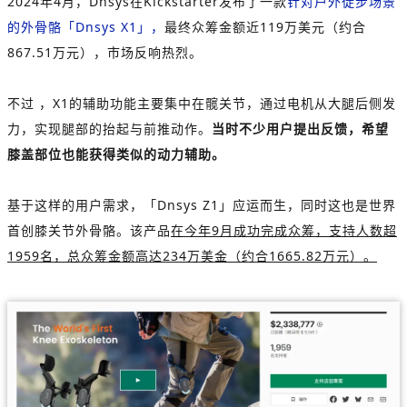
2024年4月，Dnsys在Kickstarter发布了一款
针对户外徒步场景
的外骨骼「Dnsys X1」，
最终众筹金额近119万美元（约合
867.51万元），市场反响热烈。
不过 ，X1的辅助功能主要集中在髋关节，通过电机从大腿后侧发
力，实现腿部的抬起与前推动作。
当时不少用户提出反馈，希望
膝盖部位也能获得类似的动力辅助。
基于这样的用户需求，「Dnsys Z1」应运而生，同时这也是世界
首创膝关节外骨骼。该产品
在今年9月成功完成众筹，支持人数超
1959名，总众筹金额高达234万美金（约合1665.82万元）。