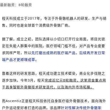
最新融资：B轮融资
程天科技成立于2017年，专注于外骨骼机器人的研发、生产与销
售，同时也是全球首个消费级外骨骼厂商。
据了解，成立之初，团队选择以小切口打开行业局面，将目光锁
定在失能人群集中的医院。医疗领域门槛不低，对产品专业度要
求同样严苛，所以
先打磨出成熟的医疗端产品，后续再开发日常
端产品才更顺理成章。
靠着这样的研发思路，程天成功建立技术壁垒，商业化步伐随之
逐步加快。今年3月，程天
完成近亿元B轮融资，这笔资金重点用
于具身智能外骨骼技术研发迭代，以及海内外市场拓展。
而Ascentiz正是程天科技依托自身医疗级外骨骼技术，面向海外
户外运动爱好者打造的品牌。该品牌
针对性解决传统外骨骼笨