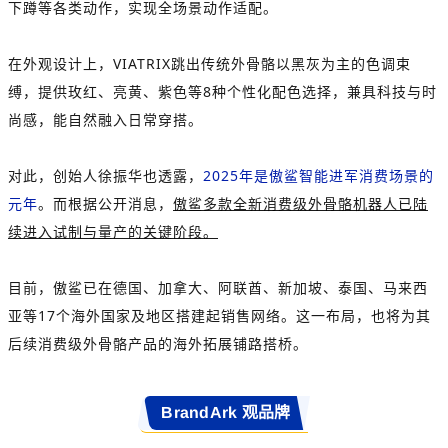
下蹲等各类动作，实现全场景动作适配。
在外观设计上，VIATRIX跳出传统外骨骼以黑灰为主的色调束
缚，提供玫红、亮黄、紫色等8种个性化配色选择，兼具科技与时
尚感，能自然融入日常穿搭。
对此，创始人徐振华也透露，
2025年是傲鲨智能进军消费场景的
元年
。而根据公开消息，
傲鲨多款全新消费级外骨骼机器人已陆
续进入试制与量产的关键阶段。
目前，傲鲨已在德国、加拿大、阿联酋、新加坡、泰国、马来西
亚等17个海外国家及地区搭建起销售网络。这一布局，也将为其
后续消费级外骨骼产品的海外拓展铺路搭桥。
BrandArk 观品牌