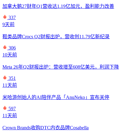
加拿大鹅27财年Q1营收达1.19亿加元，盈利能力改善
337
9天前
鞋类品牌Crocs Q2财报出炉，营收创11.79亿新纪录
306
10天前
Meta 26年Q2财报出炉：营收增至608亿美元，利润下降
351
11天前
米哈游创始人的AI陪伴产品「AnuNeko」宣布关停
597
11天前
Crown Brands收购DTC内衣品牌Cosabella