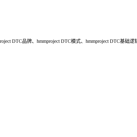
oject DTC品牌、hmmproject DTC模式、hmmprojec