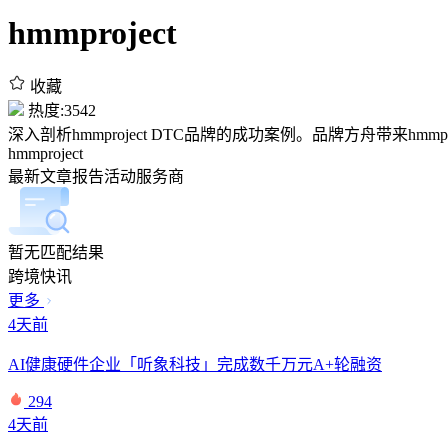
hmmproject
收藏
热度:3542
深入剖析hmmproject DTC品牌的成功案例。品牌方舟带来hmmpr
hmmproject
最新
文章
报告
活动
服务商
暂无匹配结果
跨境快讯
更多
4天前
AI健康硬件企业「听象科技」完成数千万元A+轮融资
294
4天前