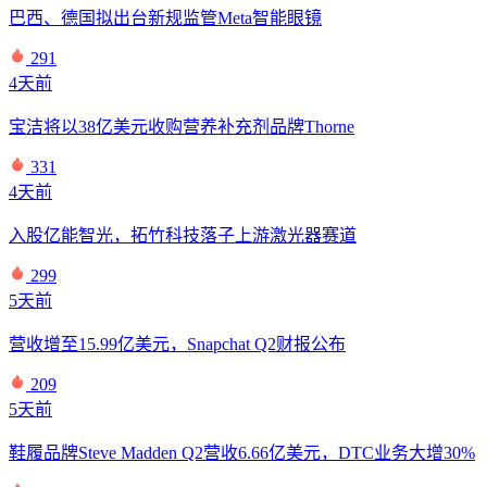
巴西、德国拟出台新规监管Meta智能眼镜
291
4天前
宝洁将以38亿美元收购营养补充剂品牌Thorne
331
4天前
入股亿能智光，拓竹科技落子上游激光器赛道
299
5天前
营收增至15.99亿美元，Snapchat Q2财报公布
209
5天前
鞋履品牌Steve Madden Q2营收6.66亿美元，DTC业务大增30%