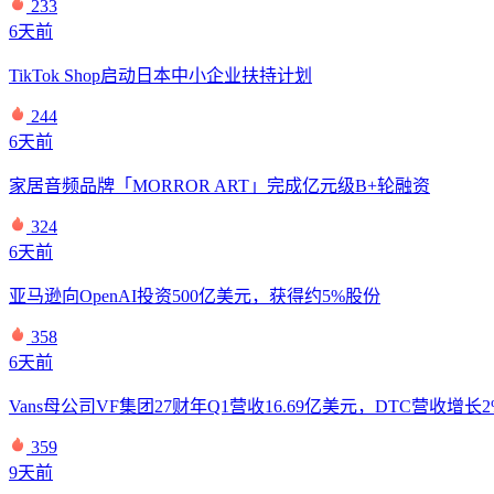
233
6天前
TikTok Shop启动日本中小企业扶持计划
244
6天前
家居音频品牌「MORROR ART」完成亿元级B+轮融资
324
6天前
亚马逊向OpenAI投资500亿美元，获得约5%股份
358
6天前
Vans母公司VF集团27财年Q1营收16.69亿美元，DTC营收增长2
359
9天前