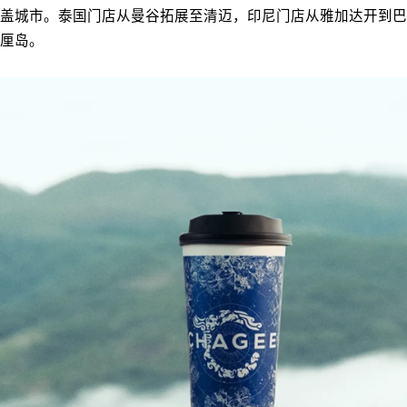
盖城市。泰国门店从曼谷拓展至清迈，印尼门店从雅加达开到巴
厘岛。