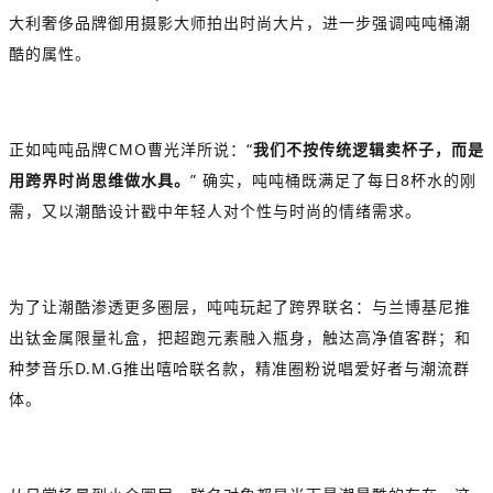
大利奢侈品牌御用摄影大师拍出时尚大片，进一步强调吨吨桶潮
酷的属性。
正如吨吨品牌CMO曹光洋所说：“
我们不按传统逻辑卖杯子，而是
用跨界时尚思维做水具。
” 确实，吨吨桶既满足了每日8杯水的刚
需，又以潮酷设计戳中年轻人对个性与时尚的情绪需求。
为了让潮酷渗透更多圈层，吨吨玩起了跨界联名：与兰博基尼推
出钛金属限量礼盒，把超跑元素融入瓶身，触达高净值客群；和
种梦音乐D.M.G推出嘻哈联名款，精准圈粉说唱爱好者与潮流群
体。