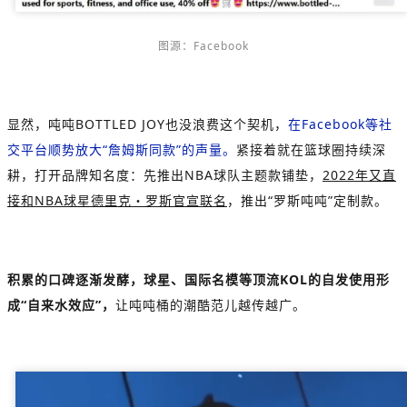
图源：Facebook
显然，吨吨BOTTLED JOY也没浪费这个契机，
在Facebook等社
交平台顺势放大“詹姆斯同款”的声量。
紧接着就在篮球圈持续深
耕，打开品牌知名度：先推出NBA球队主题款铺垫，
2022年又直
接和NBA球星德里克・罗斯官宣联名
，推出“罗斯吨吨”定制款。
积累的口碑逐渐发酵，球星、国际名模等顶流KOL的自发使用形
成“自来水效应”，
让吨吨桶的潮酷范儿越传越广。