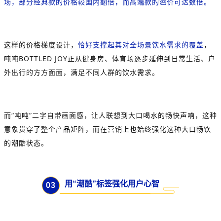
场，部分经典款的价格较国内翻倍，而高端款的溢价可达数倍。
这样的价格梯度设计，
恰好支撑起其对全场景饮水需求的覆盖
，
吨吨BOTTLED JOY正从健身房、体育场逐步延伸到日常生活、户
外出行的方方面面，满足不同人群的饮水需求。
而“吨吨”二字自带画面感，让人联想到大口喝水的畅快声响，这种
意象贯穿了整个产品矩阵，而在营销上也始终强化这种大口畅饮
的潮酷状态。
用“潮酷”标签强化用户心智
0
3