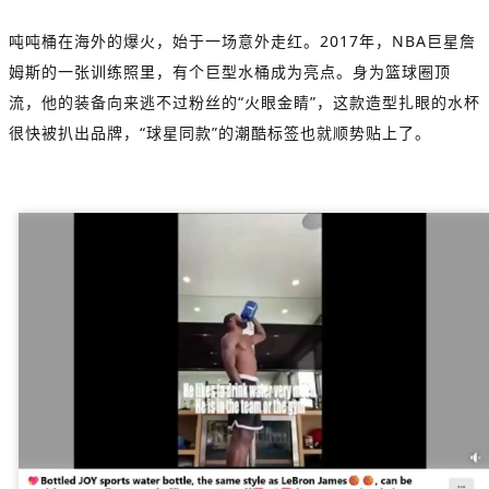
吨吨桶在海外的爆火，始于一场意外走红。2017年，NBA巨星詹
姆斯的一张训练照里，有个巨型水桶成为亮点。身为篮球圈顶
流，他的装备向来逃不过粉丝的“火眼金睛”，这款造型扎眼的水杯
很快被扒出品牌，“球星同款”的潮酷标签也就顺势贴上了。