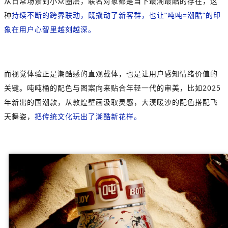
从日常场景到小众圈层，联名对象都是当下最潮最酷的存在，这
种
持续不断的跨界联动，既撬动了新客群，也让“吨吨=潮酷”的印
象在用户心智里越刻越深。
而视觉体验正是潮酷感的直观载体，也是让用户感知情绪价值的
关键。吨吨桶的配色与图案向来贴合年轻一代的审美，比如2025
年新出的国潮款，从敦煌壁画汲取灵感，大漠暖沙的配色搭配飞
天舞姿，
把传统文化玩出了潮酷新花样。