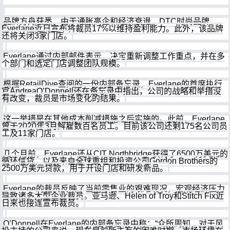
品牌方舟获悉，由于通胀高企和经济衰退，DTC时尚品牌
Everlane近日宣布将裁员17%以维持盈利能力。此外，该品牌
还将关闭3家门店。
Everlane通过内部邮件表示，决定重新调整工作重点，并在多
个部门和选定门店调整团队规模。
根据RetailDive查阅的一份内部备忘录，Everlane的首席执行
官AndreaO’Donnell还在备忘录中指出，公司的战略和举措没
有改变，裁员是市场变化的结果。
这一举措是在其他成本削减措施之后实施的。此前，Everlane
曾于2020年3月解雇数百名员工。目前该公司还剩175名公司员
工及11家门店。
几个月前，Everlane还从CIT Northbridge获得了6500万美元的
循环信贷，以及来自全球重组和投资公司Gordon Brothers的
2500万美元贷款，用于开设门店和研发新品。
Everlane的裁员反映了当前零售业的艰难现况，宏观经济压力
导致诸多大型企业裁员。亚马逊、Helen of Troy和Stitch Fix近
日来也接连宣布裁员。
O’Donnell在Everlane的内部备忘录中称：“众所周知，对于风