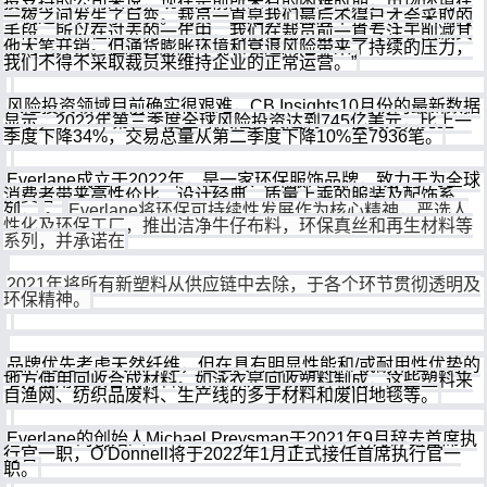
投支持的公司来说，现在是前所未有的困难时期，市场环境在
一夜之间发生了巨变。裁员一直是我们最后不得已才会采取的
手段，所以在过去的一年中，我们在裁员前一直专注于削减其
他大笔开销。但通货膨胀环境和衰退风险带来了持续的压力，
我们不得不采取裁员来维持企业的正常运营。”
风险投资领域目前确实很艰难，CB Insights10月份的最新数据
显示，2022年第三季度全球风险投资达到745亿美元，比上一
季度下降34%，交易总量从第二季度下降10%至7936笔。
Everlane成立于2022年，是一家环保服饰品牌，致力于为全球
消费者带来高性价比、设计经典、质量上乘的服装及配饰系
列，
。
Everlane将环保可持续性发展作为核心精神，严选人
性化及环保工厂，推出洁净牛仔布料，环保真丝和再生材料等
系列，并承诺在
2021年将所有新塑料从供应链中去除，于各个环节贯彻透明及
环保精神。
品牌优先考虑天然纤维，但在具有明显性能和/或耐用性优势的
地方使用回收合成材料。如泳衣是回收塑料制成，这些塑料来
自渔网、纺织品废料、生产线的多于材料和废旧地毯等。
Everlane的创始人Michael Preysman于2021年9月辞去首席执
行官一职，O’Donnell将于2022年1月正式接任首席执行官一
职。