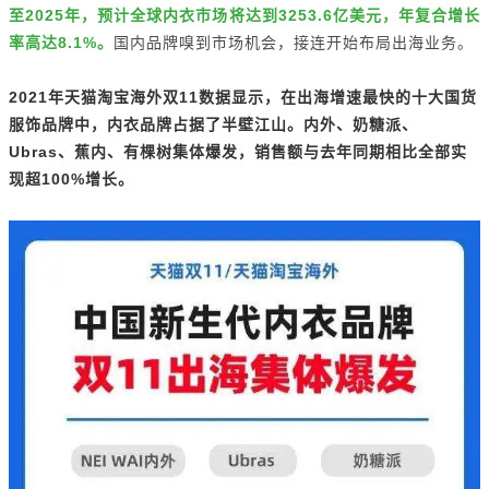
至2025年，预计全球内衣市场将达到3253.6亿美元，年复合增长
率高达8.1%。
国内品牌嗅到市场机会，接连开始布局出海业务。
2021年天猫淘宝海外双11数据显示，在出海增速最快的十大国货
服饰品牌中，内衣品牌占据了半壁江山。内外、奶糖派、
Ubras、蕉内、有棵树集体爆发，销售额与去年同期相比全部实
现超100%增长。