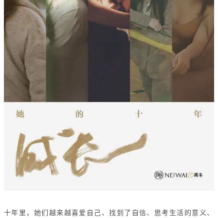
十年里，她们越来越喜爱自己、找到了自信、思考生活的意义、