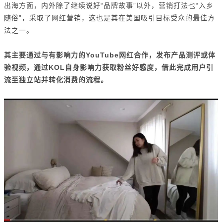
出海方面，内外除了继续说好“品牌故事”以外，营销打法也“入乡
随俗”，采取了网红营销，这也是其在美国吸引目标受众的最佳方
法之一。
其主要通过与有影响力的YouTube网红合作，发布产品测评或体
验视频，通过KOL自身影响力获取粉丝好感度，借此完成用户引
流至独立站并转化消费的流程。