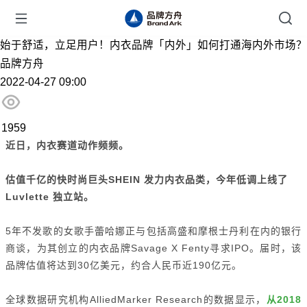
始于舒适，立足用户！内衣品牌「内外」如何打通海内外市场？
品牌方舟
2022-04-27 09:00
1959
近日，内衣赛道动作频频。
估值千亿的快时尚巨头SHEIN 发力内衣品类，今年低调上线了
Luvlette 独立站。
5年不发歌的女歌手蕾哈娜
正与包括高盛和摩根士丹利在内的银行
商谈，为其创立的内衣品牌Savage X Fenty寻求IPO。届时，该
品牌估值将达到30亿美元，约合人民币近190亿元。
全球数据研究机构AlliedMarker Research的数据显示，
从2018