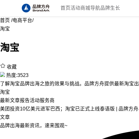
首页
活动
商城
导航
品牌生长
首页
/
电商平台
/
淘宝
淘宝
收藏
热度:3523
了解淘宝品牌出海之旅的效果与挑战。品牌方舟提供最新淘宝出
淘宝
最新
文章
报告
活动
服务商
美团投资10亿美元进军巴西；淘宝已正式上线泰语版 | 品牌方
文章
品牌出海最新资讯，速来围观~