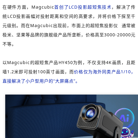
在硬件方面，Magcubic
首创了LCD投影超短焦技术
，解决了传
统LCD投影画幅对投射距离和空间的高要求，并将价格下探至千
元级别。而在Magcubic出现前，市面上的
超短焦投影仪
通常被
极米、坚果等品牌的旗舰级产品所垄断，价格高至3000-20000元
不等。
以Magcubic的超短焦产品HY450为例，不仅支持4K画质，且距
墙1.2米即可投射100英寸画面，而
价格仅为海外同类产品1/10，
直接解决了小户型用户的“大屏痛点”。