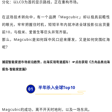
分化：以LCD为首的显示路线，正在重构市场。
在这场技术转向中，有一个品牌「Magcubic」却以极具前瞻性
的眼光，牢牢把握住时机，短短半年内就冲进全球投影仪出货量
前10，与极米、爱普生等巨头并驾齐驱。
那么，Magcubic是如何踩中风口迎来爆发，又是如何突围红海
呢？
捕捉智能家居
市场前沿趋势，出海实现弯道超车！
☞点击获取《方舟品类出海
报告-智能家居篇》
半年杀入全球Top10
0
1
Magcubic的成功，离不开天时地利，以及一场东风。