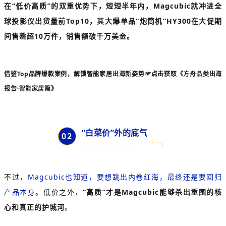
在“低价高质”的双重优势下，短短半年内，Magcubic就冲进全
球投影仪出货量前Top10，其大爆单品“炮筒机”HY300在大促期
间售罄超10万件，销售额破千万美金。
借鉴Top品牌爆款案例，解锁智能家居出海新姿势
☞点击获取《方舟品类出海
报告-智能家居篇》
“白菜价”外的底气
0
2
不过，
Magcubic也知道，要想跳出内卷红海，最终还是要回归
产品本身
。低价之外，
“高质”才是Magcubic能够杀出重围的核
心和真正的护城河
。