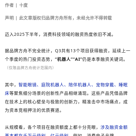
作者 | 十度
声明 |
此文章版权归品牌方舟所有，未经允许不得转载
迈入2025下半年，消费科技领域的融资热度依旧不减。
据品牌方舟不完全统计，Q3共有13个项目获得融资，延续上一
个季度的热门投资态势，
“机器人”“AI”
仍是本季融资关键词。
（仅限品牌方舟统计范围内）
其中，
智能眼镜、庭院机器人、陪伴机器人、宠物穿戴、睡眠
床
等聚焦细分场景的创新性产品相继涌现。这些产品凭借品牌
在技术上的核心壁垒与极致的创新力，精准击中市场痛点，成
为资本竞相押注的优质赛道。
从规模看，各个项目在融资额度上都十分亮眼，
涉及融资金额
基本都在千万元级别、亿元级别。
例如，消费电子品牌