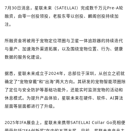
7月30日消息，星联未来（SATELLAI）完成数千万元Pre‑A轮
融资，由零一创投领投，老股东零以创投、麟阁创投持续加
注。
所融资金将被用于宠物定位项圈与卫星一体追踪器的持续迭代
与量产、加速海外渠道拓展，以及围绕宠物位置、行为、健康
数据的服务化建设。
据悉，星联未来成立于2024年，总部位于深圳，从创立之初就
确定了“宠物穿戴”和“出海”两大方向。其研发的宠物智能项圈除
了定位与安全防护等基础功能外，还能实时监测宠物的活动和
休息模式。为提升产品体验，星联未来在硬件、软件、AI算法
层面等层面都进行了升级。
2025年IFA展会上，星联未来携带
SATELLAI Collar Go
亮相便
荣获包括“IFA创新奖”在内的五项大奖
。目前，星联未来产品主