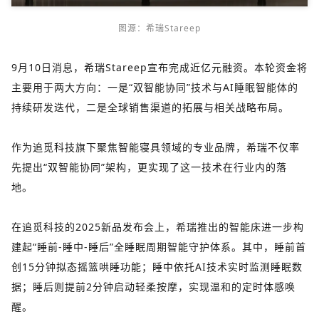
图源：希瑞Stareep
9月10日消息，希瑞Stareep宣布完成近亿元融资。本轮资金将
主要用于两大方向：一是“双智能协同”技术与AI睡眠智能体的
持续研发迭代，二是全球销售渠道的拓展与相关战略布局。
作为追觅科技旗下聚焦智能寝具领域的专业品牌，希瑞不仅率
先提出“双智能协同”架构，更实现了这一技术在行业内的落
地。
在追觅科技的2025新品发布会上，希瑞推出的智能床进一步构
建起“睡前-睡中-睡后”全睡眠周期智能守护体系。其中，睡前首
创15分钟拟态摇篮哄睡功能；睡中依托AI技术实时监测睡眠数
据；睡后则提前2分钟启动轻柔按摩，实现温和的定时体感唤
醒。