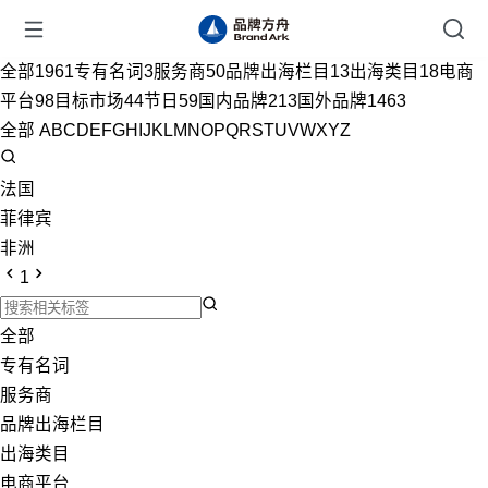
全部
1961
专有名词
3
服务商
50
品牌出海栏目
13
出海类目
18
电商
平台
98
目标市场
44
节日
59
国内品牌
213
国外品牌
1463
全部
A
B
C
D
E
F
G
H
I
J
K
L
M
N
O
P
Q
R
S
T
U
V
W
X
Y
Z
法国
菲律宾
非洲
1
全部
专有名词
服务商
品牌出海栏目
出海类目
电商平台