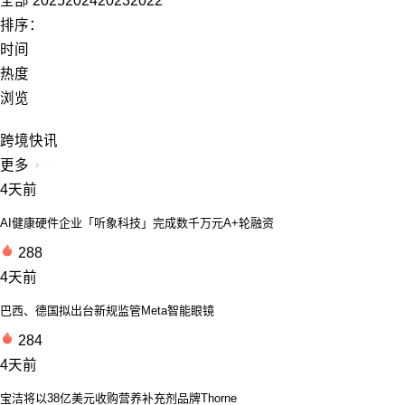
全部
2025
2024
2023
2022
排序：
时间
热度
浏览
跨境快讯
更多
4天前
AI健康硬件企业「听象科技」完成数千万元A+轮融资
288
4天前
巴西、德国拟出台新规监管Meta智能眼镜
284
4天前
宝洁将以38亿美元收购营养补充剂品牌Thorne