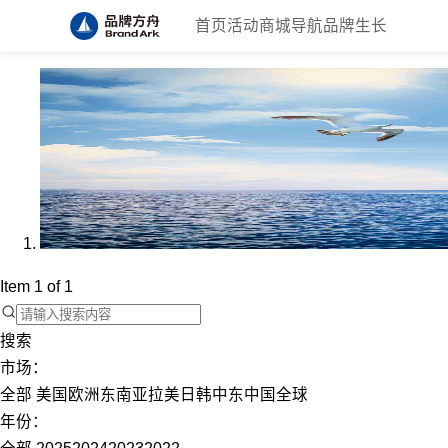
首页
活动
商城
导航
品牌生长
Item 1 of 1
搜索
市场：
全部
美国
欧洲
东南亚
拉美
日韩
中东
中国
全球
年份：