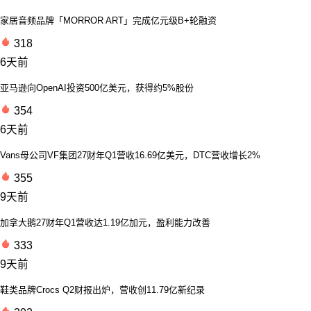
家居音频品牌「MORROR ART」完成亿元级B+轮融资
318
6天前
亚马逊向OpenAI投资500亿美元，获得约5%股份
354
6天前
Vans母公司VF集团27财年Q1营收16.69亿美元，DTC营收增长2%
355
9天前
加拿大鹅27财年Q1营收达1.19亿加元，盈利能力改善
333
9天前
鞋类品牌Crocs Q2财报出炉，营收创11.79亿新纪录