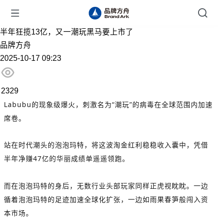
半年狂揽13亿，又一潮玩黑马要上市了
品牌方舟
2025-10-17 09:23
2329
Labubu
的现象级爆火，刺激名为“潮玩”的病毒在全球范围内加速
席卷。
站在时代潮头的泡泡玛特，将这波淘金红利稳稳收入囊中，凭借
半年净赚47亿的华丽成绩单遥遥领跑。
而在泡泡玛特的身后，无数行业头部玩家同样正虎视眈眈。一边
循着泡泡玛特的足迹加速全球化扩张，一边如雨果春笋般闯入资
本市场。