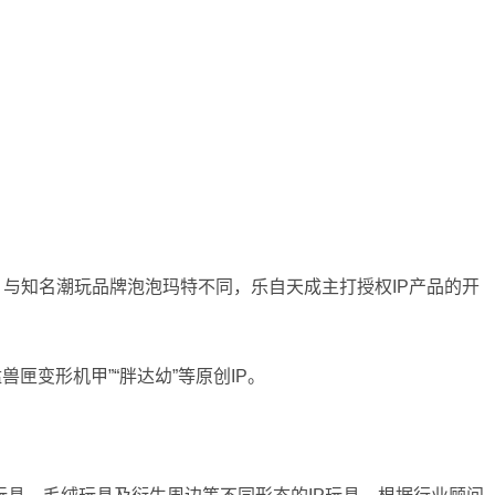
亿元。与知名潮玩品牌泡泡玛特不同，乐自天成主打授权IP产品的开
兽匣变形机甲”“胖达幼”等原创IP。