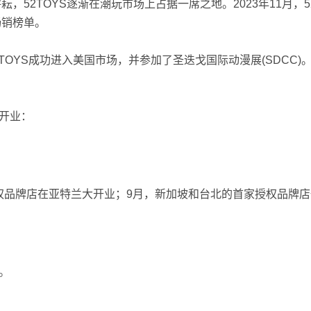
耘，52TOYS逐渐在潮玩市场上占据一席之地。2023年11月，
畅销榜单。
52TOYS成功进入美国市场，并参加了圣迭戈国际动漫展(SDCC
继开业：
授权品牌店在亚特兰大开业；9月，新加坡和台北的首家授权品牌
。