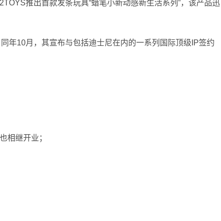
52TOYS推出首款发条玩具“蜡笔小新动感新生活系列”，该产品迅
)。同年10月，其宣布与包括迪士尼在内的一系列国际顶级IP签约
店也相继开业；