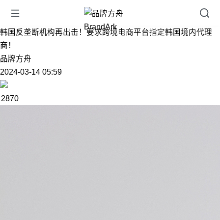
韩国反垄断机构再出击！要求跨境电商平台指定韩国境内代理
商！
品牌方舟
2024-03-14 05:59
2870