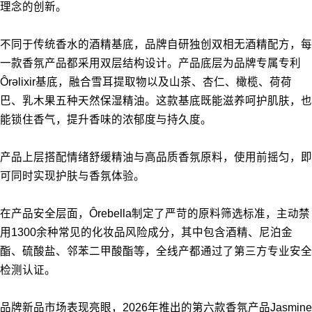
理念的创新。
不同于传统香水的酒精基底，品牌自研独创双相无酒精配方，每
一款香氛产品都采用双层结构设计。产品底层为品牌专属专利
Ôrəlixir基底，融合雪耳提取物以及山茶、杏仁、橄榄、荷荷
巴、乳木果五种天然保湿精油。这款基底既能滋养呵护肌肤，也
能锁住香气，提升香味的浓郁度与持久度。
产品上层搭配情绪舒缓精油与高品质香氛原料，使用前摇匀，即
可同时实现护肤与香氛体验。
在产品安全层面，Ôrebella制定了严苛的原料筛选标准，主动禁
用1300余种常见的化妆品风险成分，其中包含酒精、尼泊金
酯、硫酸盐、邻苯二甲酸酯等，全线产都通过了第三方专业安全
检测认证。
品牌新品市场表现亮眼，2026年推出的第六款香氛产品Jasmine