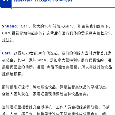
Shuang：
Carl，您大约10年前加入Guru，能否带我们回顾下，
Guru最初是如何起步的？这背后有没有具体的需求痛点和差异化
想法？
Carl：
这得从20世纪90年代说起，我们的创始人当时运营着几家
夜总会，其中一家叫Sona，是加拿大蒙特利尔很有代表性的、凌
晨后仍营业的场所。凌晨3点后不能售卖酒精，所以得找其他饮品
提供给顾客。
那时候刚好流行一种功能性饮品，算是益智类饮品的早期形态，
创始人团队就在一家酒吧里现场调制这种饮品售卖。
当时酒吧里摆着好几台搅拌机，工作人员会把绿茶提取物、马黛
茶、人参、椰子水、热带果汁这些天然功能性成分混合在一起，