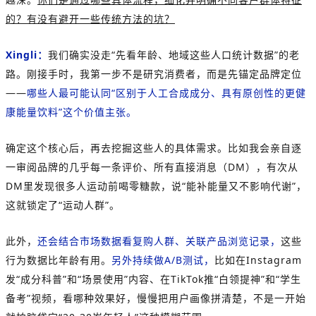
的？有没有避开一些传统方法的坑？
Xingli：
我们确实没走“先看年龄、地域这些人口统计数据”的老
路。刚接手时，我第一步不是研究消费者，而是先锚定品牌定位
——
哪些人最可能认同“区别于人工合成成分、具有原创性的更健
康能量饮料”这个价值主张。
确定这个核心后，再去挖掘这些人的具体需求。比如我会亲自逐
一审阅品牌的几乎每一条评价、所有直接消息（DM），有次从
DM里发现很多人运动前喝零糖款，说“能补能量又不影响代谢”，
这就锁定了“运动人群”。
此外，
还会结合市场数据看复购人群、关联产品浏览记录，
这些
行为数据比年龄有用。
另外持续做A/B测试，
比如在Instagram
发“成分科普”和“场景使用”内容、在TikTok推“白领提神”和“学生
备考”视频，看哪种效果好，慢慢把用户画像拼清楚，不是一开始