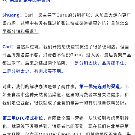
Shuang：
Carl，您主导了Guru的分销扩张，从加拿大走向更广
阔市场，
过程中有没有踩过扩张过快或渠道错配的坑？具体怎么
平衡分销和需求？
Carl：
当然踩过坑，我们开始想快速铺货进了很多便利店，但当
时品牌知名度不够，消费者不认识Guru，没人买，最后货架产品
都过期了。后来总结出两个陷阱：
一是分销太快，品牌撑不住；
二是分销太少，有需求买不到。
对此，我们的解决办法是做了两件事，
第一优先选对的渠道
，
比
如全食超市这种天然食品渠道，这里的消费者本身关注健康，和
我们定位匹配，很快就成了全食销量第一的有机能量饮料品牌。
第二用DTC模式补位，
官网做全漏斗营销，从认知到考虑再到转
化，就算线下没覆盖到，消费者也能买到。现在我们在北美是第
三大品牌，仅次于Monster和Red Bull，但其他地区不贪多，先