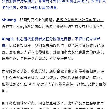
只有消费者持续购买，零售商才会把Guru留在货架上，甚至扩大
陈列位置，这就是长期共赢的结果。
Shuang：
那回到营销上的问题，
品牌投入和数字效果的张力一
直存在，Xingli您是怎么让两者互补落地的？有没有具体案例？
Xingli：
核心是按消费者旅程分阶段定目标，不把它们对立起
来。
比如认知阶段，我们聚焦品牌价值，找能建立情感连接的场
景，发现跑步人群喜欢零糖款，就和加拿大魁北克最大的跑步俱
乐部合作，每周去活动现场，不是硬推产品。
而是给跑者试饮、收集反馈，还联合做了跑步能量补给指南，讲
为什么天然成分更适合运动后恢复，这种活动虽不能马上转化，
但能让跑者记住Guru是运动人群的能量选择，这就是品牌价值落
地。
到了考虑和转化阶段，内容就直接多了，比如产品页面会明确写